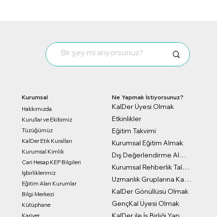
GiGroup’a gerçekleştirdiğimiz ziyarette
üyelik sertifikalarını takdim ettik.
Kurumsal
Ne Yapmak İstiyorsunuz?
KalDer Üyesi Olmak
Hakkımızda
Etkinlikler
Kurullar ve Ekibimiz
Eğitim Takvimi
Tüzüğümüz
KalDer Etik Kuralları
Kurumsal Eğitim Almak
Kurumsal Kimlik
Dış Değerlendirme Almak
Cari Hesap KEP Bilgileri
Kurumsal Rehberlik Talep Formu
İşbirliklerimiz
Uzmanlık Gruplarına Katılmak
Eğitim Alan Kurumlar
KalDer Gönüllüsü Olmak
Bilgi Merkezi
GençKal Üyesi Olmak
Kütüphane
KalDer ile İş Birliği Yapmak
Kariyer