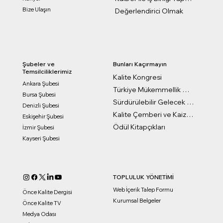
Bize Ulaşın
Değerlendirici Olmak
Bunları Kaçırmayın
Şubeler ve
Temsilciliklerimiz
Kalite Kongresi
Ankara Şubesi
Türkiye Mükemmellik Ödülleri
Bursa Şubesi
Sürdürülebilir Gelecek Ödülleri
Denizli Şubesi
Kalite Çemberi ve Kaizen Ödülleri
Eskişehir Şubesi
Ödül Kitapçıkları
İzmir Şubesi
Kayseri Şubesi
TOPLULUK YÖNETİMİ
Web İçerik Talep Formu
Önce Kalite Dergisi
Kurumsal Belgeler
Önce Kalite TV
Medya Odası