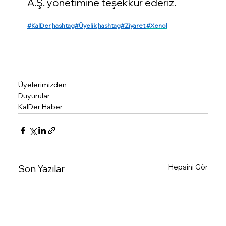
A.Ş. yönetimine teşekkür ederiz.
#KalDer
hashtag#Üyelik
hashtag#Ziyaret
#Xenol
Üyelerimizden
Duyurular
KalDer Haber
Hepsini Gör
Son Yazılar