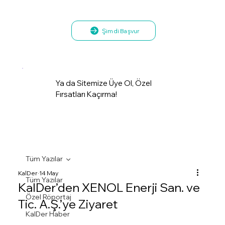
Şimdi Başvur
Ya da Sitemize Üye Ol, Özel
Fırsatları Kaçırma!
Tüm Yazılar
KalDer
14 May
Tüm Yazılar
KalDer’den XENOL Enerji San. ve
Özel Röportaj
Tic. A.Ş.’ye Ziyaret
KalDer Haber