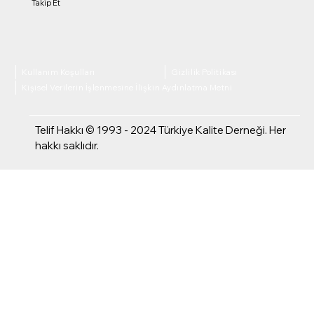
Takip Et
Kullanım Koşulları
Gizlilik Politikası
Kişisel Verilerin İşlenmesine İlişkin Aydınlatma Metni
Telif Hakkı © 1993 - 2024 Türkiye Kalite Derneği. Her
hakkı saklıdır.