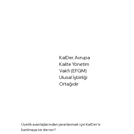
Üye Giriş
Hakkımızda
KalDer, Avrupa
Kalite Yönetim
Vakfı (EFQM)
Ulusal İşbirliği
Ortağıdır
Üyelik avantajlarından yararlanmak için KalDer'e
katılmaya ne dersin?