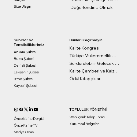
Bize Ulaşın
Değerlendirici Olmak
Bunları Kaçırmayın
Şubeler ve
Temsilciliklerimiz
Kalite Kongresi
Ankara Şubesi
Türkiye Mükemmellik Ödülleri
Bursa Şubesi
Sürdürülebilir Gelecek Ödülleri
Denizli Şubesi
Kalite Çemberi ve Kaizen Ödülleri
Eskişehir Şubesi
Ödül Kitapçıkları
İzmir Şubesi
Kayseri Şubesi
TOPLULUK YÖNETİMİ
Web İçerik Talep Formu
Önce Kalite Dergisi
Kurumsal Belgeler
Önce Kalite TV
Medya Odası