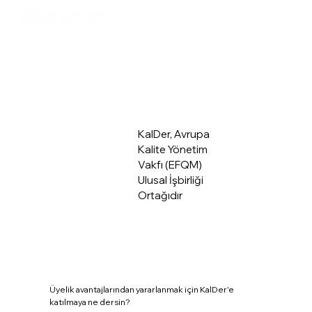
Üye Giriş
Hakkımızda
KalDer, Avrupa
Kalite Yönetim
Vakfı (EFQM)
Ulusal İşbirliği
Ortağıdır
Üyelik avantajlarından yararlanmak için KalDer'e
katılmaya ne dersin?