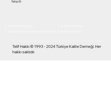
Takip Et
Kullanım Koşulları
Gizlilik Politikası
Kişisel Verilerin İşlenmesine İlişkin Aydınlatma Metni
Telif Hakkı © 1993 - 2024 Türkiye Kalite Derneği. Her
hakkı saklıdır.