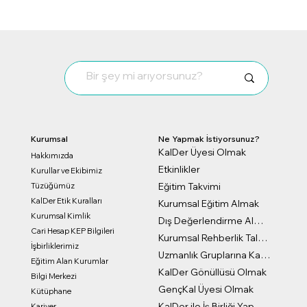
Kurumsal
Ne Yapmak İstiyorsunuz?
KalDer Üyesi Olmak
Hakkımızda
Etkinlikler
Kurullar ve Ekibimiz
Eğitim Takvimi
Tüzüğümüz
KalDer Etik Kuralları
Kurumsal Eğitim Almak
Kurumsal Kimlik
Dış Değerlendirme Almak
Cari Hesap KEP Bilgileri
Kurumsal Rehberlik Talep Formu
İşbirliklerimiz
Uzmanlık Gruplarına Katılmak
Eğitim Alan Kurumlar
KalDer Gönüllüsü Olmak
Bilgi Merkezi
GençKal Üyesi Olmak
Kütüphane
KalDer ile İş Birliği Yapmak
Kariyer