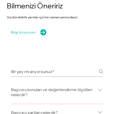
Bilmenizi Öneririz
Sürdürülebilir yarınlar için her zaman yanınızdayız.
Bilgi İstiyorum
Başvuru konuları ve değerlendirme ölçütleri
nelerdir?
KalDer Türkiye Sürdürülebilir Gelecek Ödülleri;
başvuru konuları ve değerlendirme ölçütleri 2020
Başvuru şartları nelerdir?