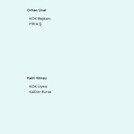
Orhan Ünal
KÖK Başkanı
PİR A.Ş.
Halit Yılmaz
KÖK Üyesi
KalDer Bursa