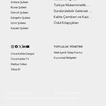
Ankara Şubesi
Türkiye Mükemmellik Ödülleri
Bursa Şubesi
Sürdürülebilir Gelecek Ödülleri
Denizli Şubesi
Kalite Çemberi ve Kaizen Ödülleri
Eskişehir Şubesi
Ödül Kitapçıkları
İzmir Şubesi
Kayseri Şubesi
TOPLULUK YÖNETİMİ
Web İçerik Talep Formu
Önce Kalite Dergisi
Kurumsal Belgeler
Önce Kalite TV
Medya Odası
Takip Et
Kullanım Koşulları
Gizlilik Politikası
Kişisel Verilerin İşlenmesine İlişkin Aydınlatma Metni