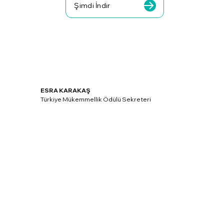
Şimdi İndir
ESRA KARAKAŞ
Türkiye Mükemmellik Ödülü Sekreteri