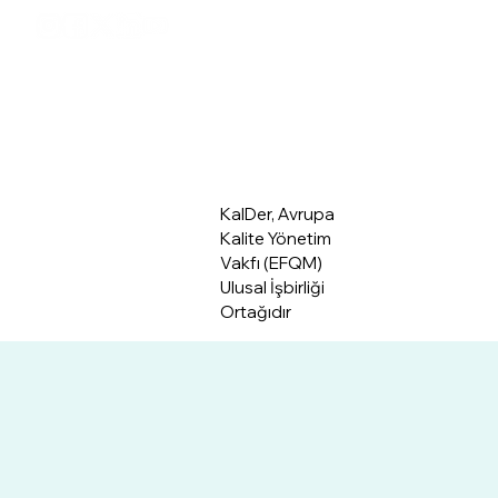
Üye Giriş
Hakkımızda
KalDer, Avrupa
Kalite Yönetim
Vakfı (EFQM)
Ulusal İşbirliği
Ortağıdır