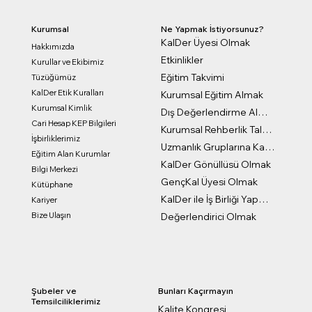
Kurumsal
Ne Yapmak İstiyorsunuz?
KalDer Üyesi Olmak
Hakkımızda
Etkinlikler
Kurullar ve Ekibimiz
Eğitim Takvimi
Tüzüğümüz
KalDer Etik Kuralları
Kurumsal Eğitim Almak
Kurumsal Kimlik
Dış Değerlendirme Almak
Cari Hesap KEP Bilgileri
Kurumsal Rehberlik Talep Formu
İşbirliklerimiz
Uzmanlık Gruplarına Katılmak
Eğitim Alan Kurumlar
KalDer Gönüllüsü Olmak
Bilgi Merkezi
GençKal Üyesi Olmak
Kütüphane
KalDer ile İş Birliği Yapmak
Kariyer
Bize Ulaşın
Değerlendirici Olmak
Bunları Kaçırmayın
Şubeler ve
Temsilciliklerimiz
Kalite Kongresi