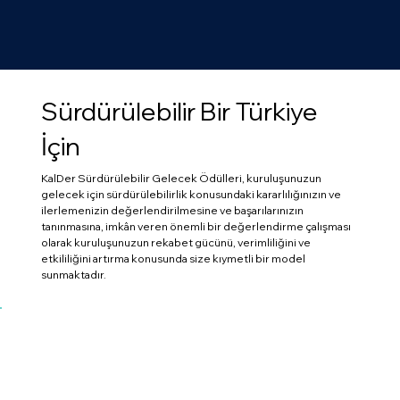
Sürdürülebilir Bir Türkiye
İçin
KalDer Sürdürülebilir Gelecek Ödülleri, kuruluşunuzun
gelecek için sürdürülebilirlik konusundaki kararlılığınızın ve
ilerlemenizin değerlendirilmesine ve başarılarınızın
tanınmasına, imkân veren önemli bir değerlendirme çalışması
olarak kuruluşunuzun rekabet gücünü, verimliliğini ve
etkililiğini artırma konusunda size kıymetli bir model
sunmaktadır.