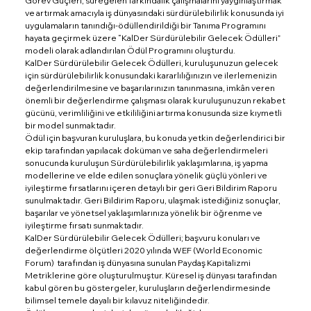
Görev Güçleri, süregelen farkındalık çalışmalarını yaygınlaştırmak
ve artırmak amacıyla iş dünyasındaki sürdürülebilirlik konusunda iyi
uygulamaların tanındığı-ödüllendirildiği bir Tanıma Programını
hayata geçirmek üzere “KalDer Sürdürülebilir Gelecek Ödülleri”
modeli olarak adlandırılan Ödül Programını oluşturdu.
KalDer Sürdürülebilir Gelecek Ödülleri, kuruluşunuzun gelecek
için sürdürülebilirlik konusundaki kararlılığınızın ve ilerlemenizin
değerlendirilmesine ve başarılarınızın tanınmasına, imkân veren
önemli bir değerlendirme çalışması olarak kuruluşunuzun rekabet
gücünü, verimliliğini ve etkililiğini artırma konusunda size kıymetli
bir model sunmaktadır.
Ödül için başvuran kuruluşlara, bu konuda yetkin değerlendirici bir
ekip tarafından yapılacak doküman ve saha değerlendirmeleri
sonucunda kuruluşun Sürdürülebilirlik yaklaşımlarına, iş yapma
modellerine ve elde edilen sonuçlara yönelik güçlü yönleri ve
iyileştirme fırsatlarını içeren detaylı bir geri Geri Bildirim Raporu
sunulmaktadır. Geri Bildirim Raporu, ulaşmak istediğiniz sonuçlar,
başarılar ve yönetsel yaklaşımlarınıza yönelik bir öğrenme ve
iyileştirme fırsatı sunmaktadır.
KalDer Sürdürülebilir Gelecek Ödülleri; başvuru konuları ve
değerlendirme ölçütleri 2020 yılında WEF (World Economic
Forum) tarafından iş dünyasına sunulan Paydaş Kapitalizmi
Metriklerine göre oluşturulmuştur. Küresel iş dünyası tarafından
kabul gören bu göstergeler, kuruluşların değerlendirmesinde
bilimsel temele dayalı bir kılavuz niteliğindedir.