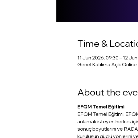
Time & Locati
11 Jun 2026, 09:30 – 12 Jun
Genel Katılıma Açık Online
About the eve
EFQM Temel Eğitimi
EFQM Temel Eğitimi, EFQM M
anlamak isteyen herkes için
sonuç boyutlarını ve RADAR’
kuruluşun güçlü yönlerini v