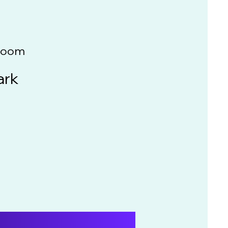
 Zoom
ark