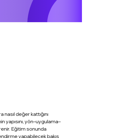
nasıl değer kattığını 
’nin yapısını, yön–uygulama–
renir. Eğitim sonunda 
rlendirme yapabilecek bakış 