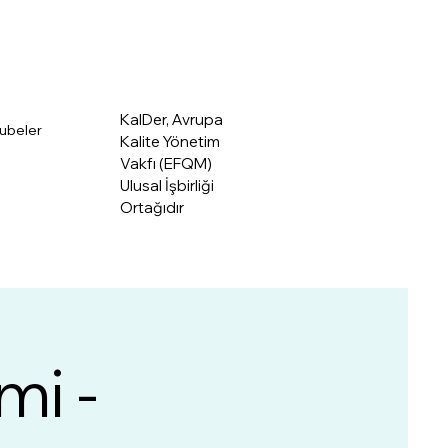
Üye Giriş
akkımızda
KalDer, Avrupa
ubeler
Kalite Yönetim
Vakfı (EFQM)
Ulusal İşbirliği
Ortağıdır
mi -