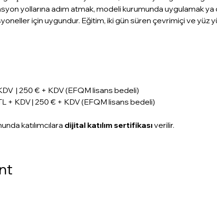
fikasyon yollarına adım atmak, modeli kurumunda uygulamak ya
oneller için uygundur. Eğitim, iki gün süren çevrimiçi ve yüz 
KDV  | 250 € + KDV (EFQM lisans bedeli)
TL + KDV | 250 € + KDV (EFQM lisans bedeli)
unda katılımcılara 
dijital katılım sertifikası 
verilir.
nt