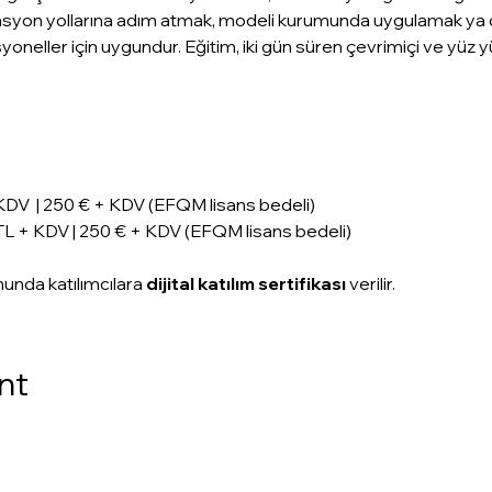
fikasyon yollarına adım atmak, modeli kurumunda uygulamak ya
oneller için uygundur. Eğitim, iki gün süren çevrimiçi ve yüz 
KDV  | 250 € + KDV (EFQM lisans bedeli)
TL + KDV | 250 € + KDV (EFQM lisans bedeli)
unda katılımcılara 
dijital katılım sertifikası 
verilir.
nt