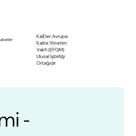
Üye Giriş
akkımızda
KalDer, Avrupa
ubeler
Kalite Yönetim
Vakfı (EFQM)
Ulusal İşbirliği
Ortağıdır
mi -