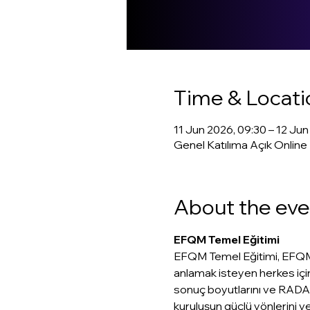
Time & Locati
11 Jun 2026, 09:30 – 12 Jun
Genel Katılıma Açık Online
About the eve
EFQM Temel Eğitimi
EFQM Temel Eğitimi, EFQM M
anlamak isteyen herkes için
sonuç boyutlarını ve RADAR’
kuruluşun güçlü yönlerini v