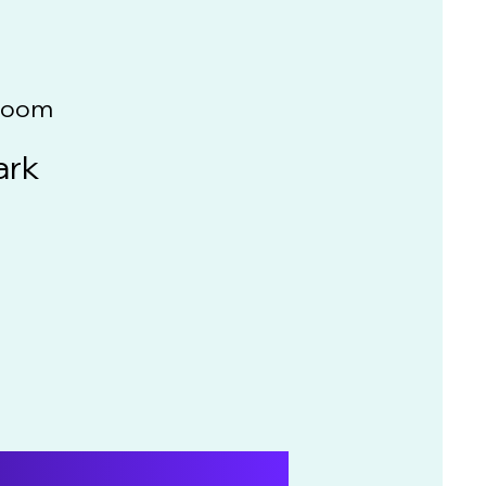
 Zoom
ark