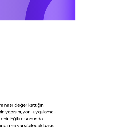
nasıl değer kattığını 
’nin yapısını, yön–uygulama–
renir. Eğitim sonunda 
rlendirme yapabilecek bakış 