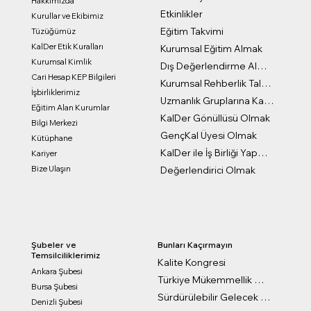
Hakkımızda
Etkinlikler
Kurullar ve Ekibimiz
Eğitim Takvimi
Tüzüğümüz
KalDer Etik Kuralları
Kurumsal Eğitim Almak
Kurumsal Kimlik
Dış Değerlendirme Almak
Cari Hesap KEP Bilgileri
Kurumsal Rehberlik Talep Formu
İşbirliklerimiz
Uzmanlık Gruplarına Katılmak
Eğitim Alan Kurumlar
KalDer Gönüllüsü Olmak
Bilgi Merkezi
GençKal Üyesi Olmak
Kütüphane
KalDer ile İş Birliği Yapmak
Kariyer
Bize Ulaşın
Değerlendirici Olmak
Bunları Kaçırmayın
Şubeler ve
Temsilciliklerimiz
Kalite Kongresi
Ankara Şubesi
Türkiye Mükemmellik Ödülleri
Bursa Şubesi
Sürdürülebilir Gelecek Ödülleri
Denizli Şubesi