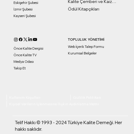
Kalite Çemberi ve Kaizen Ödülleri
Eskişehir Şubesi
Ödül Kitapçıkları
İzmir Şubesi
Kayseri Şubesi
TOPLULUK YÖNETİMİ
Web İçerik Talep Formu
Önce Kalite Dergisi
Kurumsal Belgeler
Önce Kalite TV
Medya Odası
Takip Et
Kullanım Koşulları
Gizlilik Politikası
Kişisel Verilerin İşlenmesine İlişkin Aydınlatma Metni
Telif Hakkı © 1993 - 2024 Türkiye Kalite Derneği. Her
hakkı saklıdır.