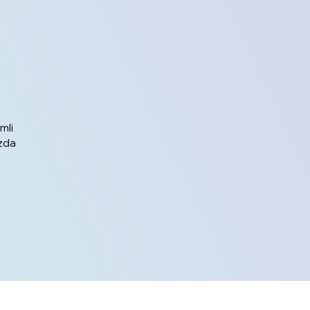
mli
uzda