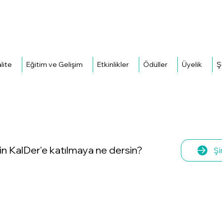
H
lite
Eğitim ve Gelişim
Etkinlikler
Ödüller
Üyelik
Ş
in KalDer'e katılmaya ne dersin?
Şi