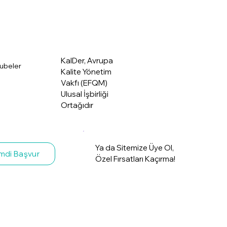
Üye Giriş
akkımızda
KalDer, Avrupa
ubeler
Kalite Yönetim
Vakfı (EFQM)
Ulusal İşbirliği
Ortağıdır
Ya da Sitemize Üye Ol,
mdi Başvur
Özel Fırsatları Kaçırma!