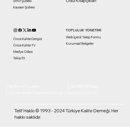
Ödül Kitapçıkları
İzmir Şubesi
Kayseri Şubesi
TOPLULUK YÖNETİMİ
Web İçerik Talep Formu
Önce Kalite Dergisi
Kurumsal Belgeler
Önce Kalite TV
Medya Odası
Takip Et
Kullanım Koşulları
Gizlilik Politikası
Kişisel Verilerin İşlenmesine İlişkin Aydınlatma Metni
Telif Hakkı © 1993 - 2024 Türkiye Kalite Derneği. Her
hakkı saklıdır.