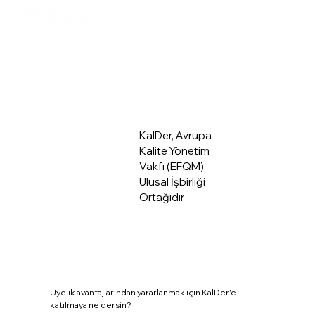
Üye Giriş
Hakkımızda
KalDer, Avrupa
Kalite Yönetim
Vakfı (EFQM)
Ulusal İşbirliği
Ortağıdır
Üyelik avantajlarından yararlanmak için KalDer'e
katılmaya ne dersin?