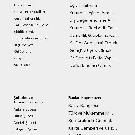
Eğitim Takvimi
Tüzüğümüz
KalDer Etik Kuralları
Kurumsal Eğitim Almak
Kurumsal Kimlik
Dış Değerlendirme Almak
Cari Hesap KEP Bilgileri
Kurumsal Rehberlik Talep Formu
İşbirliklerimiz
Uzmanlık Gruplarına Katılmak
Eğitim Alan Kurumlar
KalDer Gönüllüsü Olmak
Bilgi Merkezi
GençKal Üyesi Olmak
Kütüphane
KalDer ile İş Birliği Yapmak
Kariyer
Bize Ulaşın
Değerlendirici Olmak
Bunları Kaçırmayın
Şubeler ve
Temsilciliklerimiz
Kalite Kongresi
Ankara Şubesi
Türkiye Mükemmellik Ödülleri
Bursa Şubesi
Sürdürülebilir Gelecek Ödülleri
Denizli Şubesi
Kalite Çemberi ve Kaizen Ödülleri
Eskişehir Şubesi