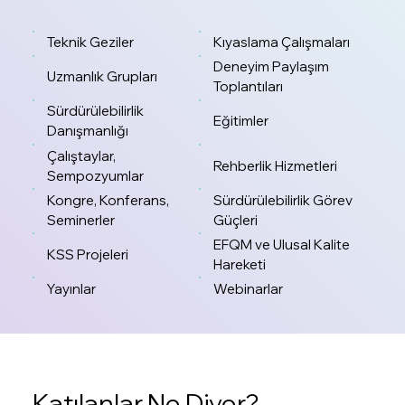
Alternatif olarak arama alanına “Dernek Üyeliği”
yazarak ilgili ekrana ulaşabilir ve işleminizi
Teknik Geziler
Kıyaslama Çalışmaları
tamamlayabilirsiniz. Dilekçe ile; Taraflarına
Deneyim Paylaşım
Uzmanlık Grupları
gönderilen dilekçeyi doldurarak, ıslak imzalı haliyle
Toplantıları
KalDer Merkez adresimize kargo yoluyla
Sürdürülebilirlik
Eğitimler
gönderebilirsiniz.
Danışmanlığı
Çalıştaylar,
Rehberlik Hizmetleri
Sempozyumlar
Kongre, Konferans,
Sürdürülebilirlik Görev
Seminerler
Güçleri
EFQM ve Ulusal Kalite
KSS Projeleri
Hareketi
Yayınlar
Webinarlar
Katılanlar Ne Diyor?