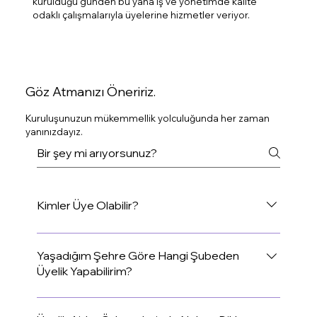
kurulduğu günden bu yana iş ve yönetimde kalite
odaklı çalışmalarıyla üyelerine hizmetler veriyor.
Göz Atmanızı Öneririz.
Kuruluşunuzun mükemmellik yolculuğunda her zaman
yanınızdayız.
Kimler Üye Olabilir?
KalDer’e üç tür üye kabul edilmektedir: gerçek
kişiler, tüzel kişiler ve gençler için GençKal üyeliği.
Yaşadığım Şehre Göre Hangi Şubeden
Üyelik Yapabilirim?
Her üye grubunun şartları aşağıda belirtilmiştir: 1.
Gerçek Kişiler: Yaş ve Yasal Durum: 18 yaşını
Şubelerimizin bulunduğu illerdeki üye adaylarının
doldurmuş olmalı, yasal engeli bulunmamalı ve fiil