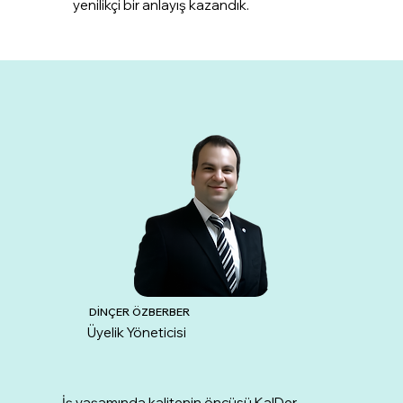
yenilikçi bir anlayış kazandık.
DİNÇER ÖZBERBER
Üyelik Yöneticisi
İş yaşamında kalitenin öncüsü KalDer,