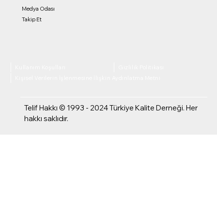
Medya Odası
Takip Et
Kullanım Koşulları
Gizlilik Politikası
Kişisel Verilerin İşlenmesine İlişkin Aydınlatma Metni
Telif Hakkı © 1993 - 2024 Türkiye Kalite Derneği. Her
hakkı saklıdır.