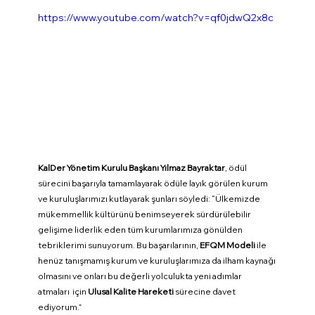
https://www.youtube.com/watch?v=qf0jdwQ2x8c
KalDer Yönetim Kurulu Başkanı Yılmaz Bayraktar
, ödül 
sürecini başarıyla tamamlayarak ödüle layık görülen kurum 
ve kuruluşlarımızı kutlayarak şunları söyledi: “Ülkemizde 
mükemmellik kültürünü benimseyerek sürdürülebilir 
gelişime liderlik eden tüm kurumlarımıza gönülden 
tebriklerimi sunuyorum. Bu başarılarının, 
EFQM Modeli
 ile 
henüz tanışmamış kurum ve kuruluşlarımıza da ilham kaynağı 
olmasını ve onları bu değerli yolculukta yeni adımlar 
atmaları  için 
Ulusal Kalite Hareketi
 sürecine davet 
ediyorum.”