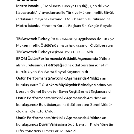
Metro İstanbul,
 “Toplumsal Cinsiyet Eşitliği, Çeşitlilik ve 
Kapsayıcılık” İyi uygulaması ile Türkiye Mükemmellik Büyük 
Ödülünü almaya hak kazandı. Ödül beratını kuruluş adına 
Metro İstanbul
 Yönetim Kurulu Başkanı Sn. Özgür Soy aldı.
TB Sewtech Turkey
, ‘BUDOMARİ’ İyi uygulaması ile Türkiye 
Mükemmellik Ödülü’nü almaya hak kazandı. Ödül beratını 
TB Sewtech Turkey
 Başkanı Utku TEKGÜL aldı.
EFQM Üstün Performansta Yetkinlik Aşamasında
 5 Yıldız 
alan kuruluşumuz 
Petroyağ
 adına ödül beratını Yönetim 
Kurulu Üyesi Sn. Serra Soysal Koyuncu aldı.
Üstün Performansta Yetkinlik Aşamasında 4 Yıldız
 alan
kuruluşumuz 
T.C. Ankara Büyükşehir Belediyesi
 adına ödül 
beratını Genel Sekreter Sayın Reşit Serhat Taşkınsu aldı.
Üstün Performansta Yetkinlik Aşamasında 4
 Yıldız alan 
kuruluşumuz 
Bulutistan,
 adına ödül beratını Genel Müdür 
Gökhan Gençtürk’ aldı.
Üstün Performansta Yetkinlik Aşamasında 4 Yıldız
 alan 
kuruluşumuz 
Duyar Vana
 adına ödül beratını Proje Yönetim 
Ofisi Yöneticisi Ömer Faruk Can aldı.