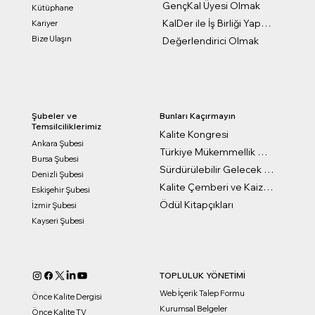
GençKal Üyesi Olmak
Kütüphane
KalDer ile İş Birliği Yapmak
Kariyer
Bize Ulaşın
Değerlendirici Olmak
Bunları Kaçırmayın
Şubeler ve
Temsilciliklerimiz
Kalite Kongresi
Ankara Şubesi
Türkiye Mükemmellik Ödülleri
Bursa Şubesi
Sürdürülebilir Gelecek Ödülleri
Denizli Şubesi
Kalite Çemberi ve Kaizen Ödülleri
Eskişehir Şubesi
Ödül Kitapçıkları
İzmir Şubesi
Kayseri Şubesi
TOPLULUK YÖNETİMİ
Web İçerik Talep Formu
Önce Kalite Dergisi
Kurumsal Belgeler
Önce Kalite TV