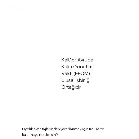
Üye Giriş
Hakkımızda
KalDer, Avrupa
Kalite Yönetim
Vakfı (EFQM)
Ulusal İşbirliği
Ortağıdır
Üyelik avantajlarından yararlanmak için KalDer'e
katılmaya ne dersin?