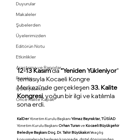
Duyurular
Makaleler
Şubelerden
Üyelerimizden
Editörün Notu
Etkinlikler
Araştırma ve Raporlar
12-13 Kasım
’da 
“Yeniden Yükleniyor
” 
temasıyla Kocaeli Kongre 
Projeler
Merkezi’nde gerçekleşen 
33. Kalite 
İş Dünyasından
Kongresi
, yoğun bir ilgi ve katılımla 
Önce Kalite Kapak
sona erdi.
KalDer 
Yönetim Kurulu Başkanı 
Yılmaz Bayraktar,
TÜSİAD 
Yönetim Kurulu Başkanı 
Orhan Turan
 ve 
Kocaeli Büyükşehir 
Belediye Başkanı Doç. Dr. Tahir Büyükakın’ın
 açılış 
konuşmalarıyla başlayan kongrede, dijital dönüşümden 