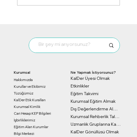
KalDer olarak üyelerimizle birlikte
Akçansa Deneyim Paylaşım Turu’nu
başarıyla gerçekleştirdik.
Kurumsal
Ne Yapmak İstiyorsunuz?
KalDer Üyesi Olmak
Hakkımızda
Etkinlikler
Kurullar ve Ekibimiz
Eğitim Takvimi
Tüzüğümüz
KalDer Etik Kuralları
Kurumsal Eğitim Almak
Kurumsal Kimlik
Dış Değerlendirme Almak
Cari Hesap KEP Bilgileri
Kurumsal Rehberlik Talep Formu
İşbirliklerimiz
Uzmanlık Gruplarına Katılmak
Eğitim Alan Kurumlar
KalDer Gönüllüsü Olmak
Bilgi Merkezi