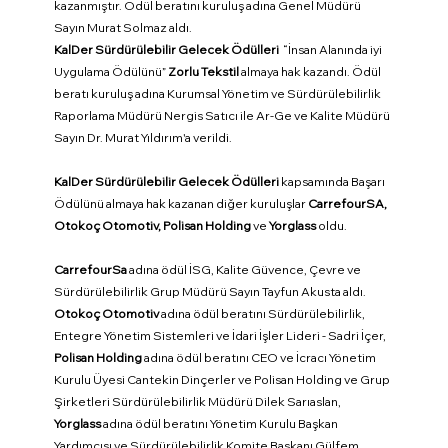
kazanmıştır. Ödül beratını kuruluş adına Genel Müdürü 
Sayın Murat Solmaz aldı.
KalDer Sürdürülebilir Gelecek Ödülleri 
 “İnsan Alanında iyi 
Uygulama Ödülünü” 
Zorlu Tekstil
 almaya hak kazandı. Ödül 
beratı kuruluş adına Kurumsal Yönetim ve Sürdürülebilirlik 
Raporlama Müdürü Nergis Satıcı ile Ar-Ge ve Kalite Müdürü 
Sayın Dr. Murat Yıldırım'a verildi.
KalDer Sürdürülebilir Gelecek Ödülleri
 kapsamında Başarı 
Ödülünü almaya hak kazanan diğer kuruluşlar 
CarrefourSA, 
Otokoç Otomotiv, Polisan Holding
 ve 
Yorglass 
oldu.
CarrefourSa 
adına ödül İSG, Kalite Güvence, Çevre ve 
Sürdürülebilirlik Grup Müdürü Sayın Tayfun Akusta aldı.
Otokoç Otomotiv
 adına ödül beratını Sürdürülebilirlik, 
Entegre Yönetim Sistemleri ve İdari İşler Lideri - Sadri İçer,
Polisan Holding 
adına ödül beratını CEO ve İcracı Yönetim 
Kurulu Üyesi Cantekin Dinçerler ve Polisan Holding ve Grup 
Şirketleri Sürdürülebilirlik Müdürü Dilek Sarıaslan,
Yorglass
 adına ödül beratını Yönetim Kurulu Başkan 
Yardımcısı ve Sürdürülebilirlik Komite Başkanı Gülfem 