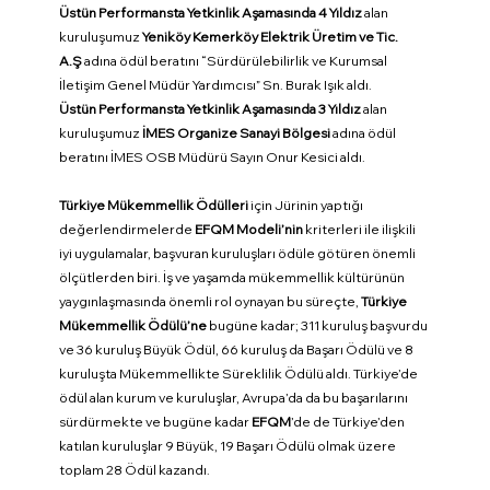
Üstün Performansta Yetkinlik Aşamasında 4 Yıldız
 alan 
kuruluşumuz 
Yeniköy Kemerköy Elektrik Üretim ve Tic. 
A.Ş
 adına ödül beratını “Sürdürülebilirlik ve Kurumsal 
İletişim Genel Müdür Yardımcısı” Sn. Burak Işık aldı.
Üstün Performansta Yetkinlik Aşamasında 3 Yıldız
 alan 
kuruluşumuz 
İMES Organize Sanayi Bölgesi 
adına ödül 
beratını İMES OSB Müdürü Sayın Onur Kesici aldı.
Türkiye Mükemmellik Ödülleri
 için Jürinin yaptığı 
değerlendirmelerde 
EFQM Modeli’nin
 kriterleri ile ilişkili 
iyi uygulamalar, başvuran kuruluşları ödüle götüren önemli 
ölçütlerden biri. İş ve yaşamda mükemmellik kültürünün 
yaygınlaşmasında önemli rol oynayan bu süreçte, 
Türkiye 
Mükemmellik Ödülü’ne
 bugüne kadar; 311 kuruluş başvurdu 
ve 36 kuruluş Büyük Ödül, 66 kuruluş da Başarı Ödülü ve 8 
kuruluşta Mükemmellikte Süreklilik Ödülü aldı. Türkiye’de 
ödül alan kurum ve kuruluşlar, Avrupa’da da bu başarılarını 
sürdürmekte ve bugüne kadar 
EFQM
’de de Türkiye’den 
katılan kuruluşlar 9 Büyük, 19 Başarı Ödülü olmak üzere 
toplam 28 Ödül kazandı.