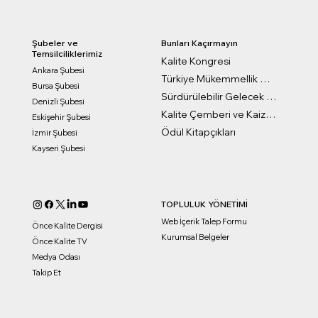
Bunları Kaçırmayın
Şubeler ve
Temsilciliklerimiz
Kalite Kongresi
Ankara Şubesi
Türkiye Mükemmellik Ödülleri
Bursa Şubesi
Sürdürülebilir Gelecek Ödülleri
Denizli Şubesi
Kalite Çemberi ve Kaizen Ödülleri
Eskişehir Şubesi
Ödül Kitapçıkları
İzmir Şubesi
Kayseri Şubesi
TOPLULUK YÖNETİMİ
Web İçerik Talep Formu
Önce Kalite Dergisi
Kurumsal Belgeler
Önce Kalite TV
Medya Odası
Takip Et