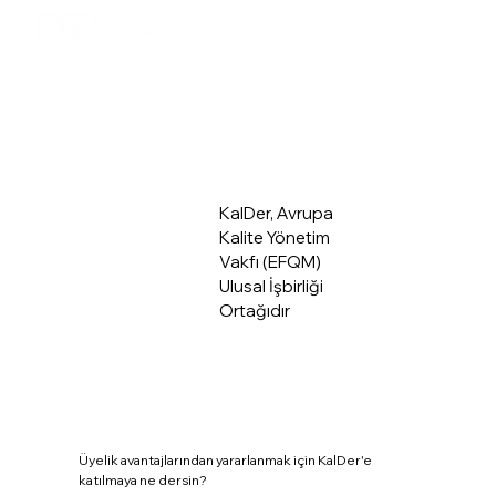
Üye Giriş
Hakkımızda
KalDer, Avrupa
Kalite Yönetim
Vakfı (EFQM)
Ulusal İşbirliği
Ortağıdır
Üyelik avantajlarından yararlanmak için KalDer'e
katılmaya ne dersin?