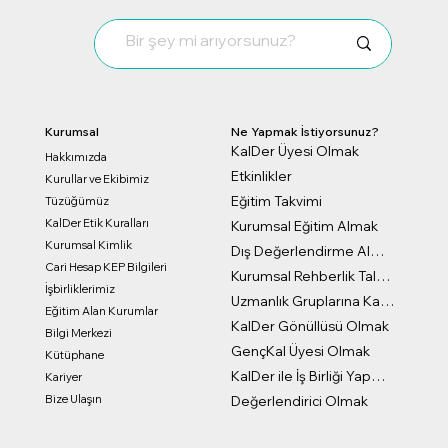
Kurumsal
Ne Yapmak İstiyorsunuz?
KalDer Üyesi Olmak
Hakkımızda
Etkinlikler
Kurullar ve Ekibimiz
Eğitim Takvimi
Tüzüğümüz
KalDer Etik Kuralları
Kurumsal Eğitim Almak
Kurumsal Kimlik
Dış Değerlendirme Almak
Cari Hesap KEP Bilgileri
Kurumsal Rehberlik Talep Formu
İşbirliklerimiz
Uzmanlık Gruplarına Katılmak
Eğitim Alan Kurumlar
KalDer Gönüllüsü Olmak
Bilgi Merkezi
GençKal Üyesi Olmak
Kütüphane
KalDer ile İş Birliği Yapmak
Kariyer
Bize Ulaşın
Değerlendirici Olmak