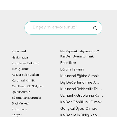
Kurumsal
Ne Yapmak İstiyorsunuz?
KalDer Üyesi Olmak
Hakkımızda
Etkinlikler
Kurullar ve Ekibimiz
Eğitim Takvimi
Tüzüğümüz
KalDer Etik Kuralları
Kurumsal Eğitim Almak
Kurumsal Kimlik
Dış Değerlendirme Almak
Cari Hesap KEP Bilgileri
Kurumsal Rehberlik Talep Formu
İşbirliklerimiz
Uzmanlık Gruplarına Katılmak
Eğitim Alan Kurumlar
KalDer Gönüllüsü Olmak
Bilgi Merkezi
GençKal Üyesi Olmak
Kütüphane
KalDer ile İş Birliği Yapmak
Kariyer