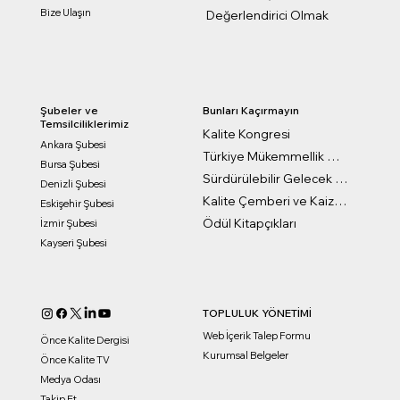
Bize Ulaşın
Değerlendirici Olmak
Bunları Kaçırmayın
Şubeler ve
Temsilciliklerimiz
Kalite Kongresi
Ankara Şubesi
Türkiye Mükemmellik Ödülleri
Bursa Şubesi
Sürdürülebilir Gelecek Ödülleri
Denizli Şubesi
Kalite Çemberi ve Kaizen Ödülleri
Eskişehir Şubesi
Ödül Kitapçıkları
İzmir Şubesi
Kayseri Şubesi
TOPLULUK YÖNETİMİ
Web İçerik Talep Formu
Önce Kalite Dergisi
Kurumsal Belgeler
Önce Kalite TV
Medya Odası
Takip Et