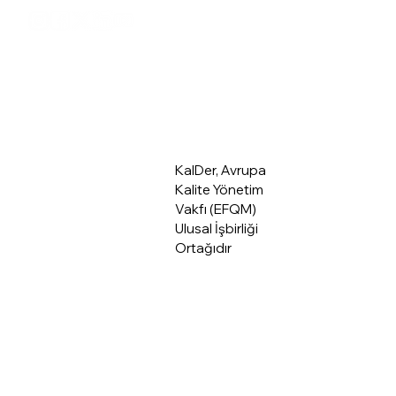
Üye Giriş
Hakkımızda
KalDer, Avrupa
Kalite Yönetim
Vakfı (EFQM)
Ulusal İşbirliği
Ortağıdır