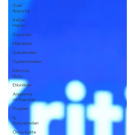
Özel
Röportaj
KalDer
Haber
Duyurular
Makaleler
Şubelerden
Üyelerimizden
Editörün
Notu
Etkinlikler
Araştırma
ve Raporlar
Projeler
İş
Dünyasından
Önce Kalite