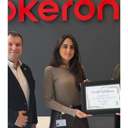
KalDer olarak üyelerimizden XENOL Enerji San. ve Tic. A.Ş.’yi
ziyaret ederek Fabrika Müdürü ve aynı zamanda KalDer
Değerlendiricisi olan Sn. Hakan Sungur ile bir araya geldik.