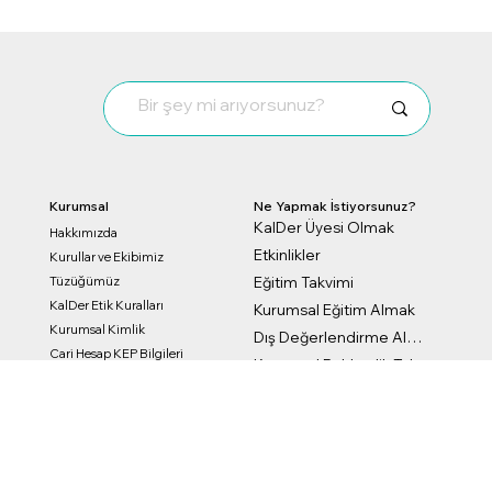
UN Global Compact
Türkiye'nin Genel Kurulu’na
katılım sağladık.
İş dünyasında sürdürülebilirlik, iklim, çevre ve sosyal
sorumluluk alanlarında yürütülen çalışmaların güçlenerek
devam etmesini önemsiyoruz. KalDer olarak, UN Global
Compact Türkiye’nin aktif bir imzacısı ve katılımcısı olarak
yeni seçilen Başkan ve ekibini kutluyor, bugüne kadar emeği
geçen herkese katkıları için teşekkür ediyoruz.
1
/
2