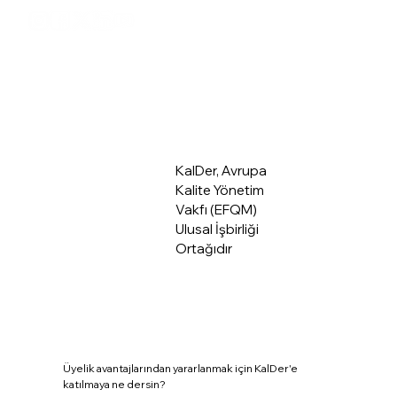
Üye Giriş
Hakkımızda
KalDer, Avrupa
Kalite Yönetim
Vakfı (EFQM)
Ulusal İşbirliği
Ortağıdır
Üyelik avantajlarından yararlanmak için KalDer'e
katılmaya ne dersin?