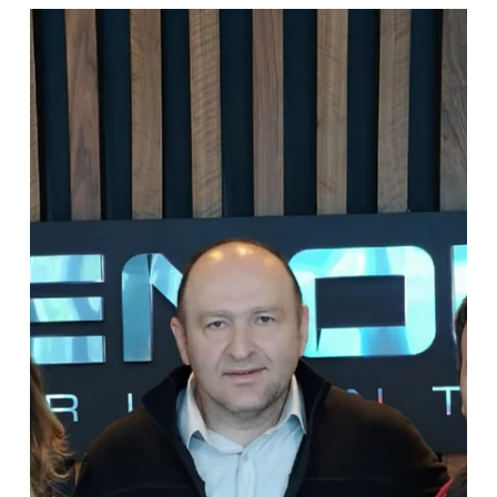
Paylaşım Turu’nu başarıyla
gerçekleştirdik.
Akçansa Büyükçekmece Fabrikası’na gerçekleştirdiğimiz
Teknik Gezi ve Deneyim Paylaşım Toplantısı kapsamında
üyelerimizle bir araya geldik. 🏭 Gerçekleştirdiğimiz teknik
gezi boyunca; üretim süreçleri, kalite uygulamaları ve
operasyonel işleyişe ilişkin çalışmaları yerinde inceleme fırsatı
bulduk.