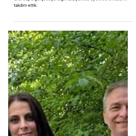
gerçekleştirdiğimiz
ziyarette üyelik
sertifikalarını takdim ettik.
GiGroup’a gerçekleştirdiğimiz ziyarette üyelik sertifikalarını
takdim ettik.