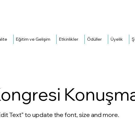
H
lite
Eğitim ve Gelişim
Etkinlikler
Ödüller
Üyelik
Ş
Kongresi Konuşmac
dit Text” to update the font, size and more.