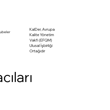
Üye Giriş
akkımızda
KalDer, Avrupa
ubeler
Kalite Yönetim
Vakfı (EFQM)
Ulusal İşbirliği
Ortağıdır
ıları