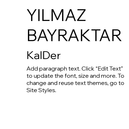
YILMAZ
BAYRAKTAR
KalDer
Add paragraph text. Click “Edit Text”
to update the font, size and more. To
change and reuse text themes, go to
Site Styles.