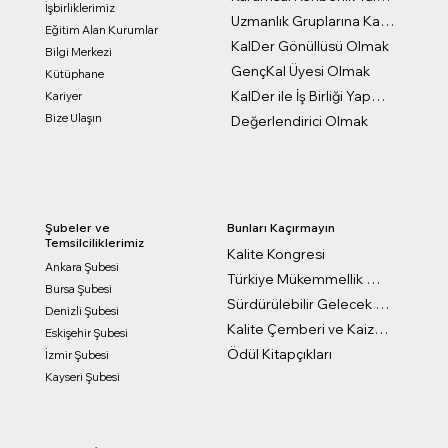
İşbirliklerimiz
Uzmanlık Gruplarına Katılmak
Eğitim Alan Kurumlar
KalDer Gönüllüsü Olmak
Bilgi Merkezi
GençKal Üyesi Olmak
Kütüphane
KalDer ile İş Birliği Yapmak
Kariyer
Bize Ulaşın
Değerlendirici Olmak
Bunları Kaçırmayın
Şubeler ve
Temsilciliklerimiz
Kalite Kongresi
Ankara Şubesi
Türkiye Mükemmellik Ödülleri
Bursa Şubesi
Sürdürülebilir Gelecek Ödülleri
Denizli Şubesi
Kalite Çemberi ve Kaizen Ödülleri
Eskişehir Şubesi
Ödül Kitapçıkları
İzmir Şubesi
Kayseri Şubesi