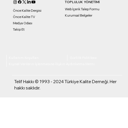
TOPLULUK YÖNETİMİ
Web İçerik Talep Formu
Önce Kalite Dergisi
Kurumsal Belgeler
Önce Kalite TV
Medya Odası
Takip Et
Kullanım Koşulları
Gizlilik Politikası
Kişisel Verilerin İşlenmesine İlişkin Aydınlatma Metni
Telif Hakkı © 1993 - 2024 Türkiye Kalite Derneği. Her
hakkı saklıdır.