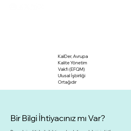
Üye Giriş
Hakkımızda
KalDer, Avrupa
Kalite Yönetim
Vakfı (EFQM)
Ulusal İşbirliği
Ortağıdır
Bir Bilgi İhtiyacınız mı Var?