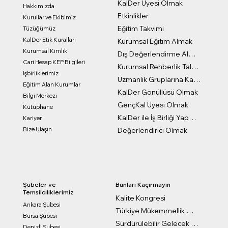
KalDer Üyesi Olmak
Hakkımızda
Etkinlikler
Kurullar ve Ekibimiz
Eğitim Takvimi
Tüzüğümüz
KalDer Etik Kuralları
Kurumsal Eğitim Almak
Kurumsal Kimlik
Dış Değerlendirme Almak
Cari Hesap KEP Bilgileri
Kurumsal Rehberlik Talep Formu
İşbirliklerimiz
Uzmanlık Gruplarına Katılmak
Eğitim Alan Kurumlar
KalDer Gönüllüsü Olmak
Bilgi Merkezi
GençKal Üyesi Olmak
Kütüphane
KalDer ile İş Birliği Yapmak
Kariyer
Bize Ulaşın
Değerlendirici Olmak
Bunları Kaçırmayın
Şubeler ve
Temsilciliklerimiz
Kalite Kongresi
Ankara Şubesi
Türkiye Mükemmellik Ödülleri
Bursa Şubesi
Sürdürülebilir Gelecek Ödülleri
Denizli Şubesi