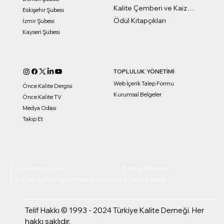
Kalite Çemberi ve Kaizen Ödülleri
Eskişehir Şubesi
Ödül Kitapçıkları
İzmir Şubesi
Kayseri Şubesi
TOPLULUK YÖNETİMİ
Web İçerik Talep Formu
Önce Kalite Dergisi
Kurumsal Belgeler
Önce Kalite TV
Medya Odası
Takip Et
Kullanım Koşulları
Gizlilik Politikası
Kişisel Verilerin İşlenmesine İlişkin Aydınlatma Metni
Telif Hakkı © 1993 - 2024 Türkiye Kalite Derneği. Her
hakkı saklıdır.